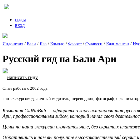
гиды
вход
Индонезия
/
Бали
/
Ява
/
Комодо
/
Флорес
/
Сулавеси
/
Калимантан
/
Нус
Русский гид на Бали Ари
написать гиду
Опыт работы с 2002 года
гид-экскурсовод, личный водитель, переводчик, фотограф, организатор
Компания GidNaBali — официально зарегистрированная русскоя
Ари, профессиональным гидом, который начал свою деятельност
Цены на наши экскурсии окончательные, без скрытых платеже
Обратившись к нам вы получите высококачественный сервис и 