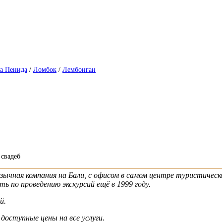
а Пенида
/
Ломбок
/
Лембонган
 свадеб
зычная компания на Бали, с офисом в самом центре туристическо
ь по проведению экскурсий ещё в 1999 году.
й.
доступные цены на все услуги.