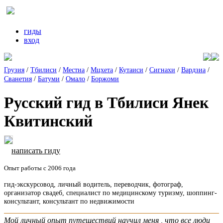
гиды
вход
Грузия
/
Тбилиси
/
Местиа
/
Мцхета
/
Кутаиси
/
Сигнахи
/
Вардзиа
/
Сванетия
/
Батуми
/
Омало
/
Боржоми
Русский гид в Тбилиси Янек
Квитинский
написать гиду
Опыт работы с 2006 года
гид-экскурсовод, личный водитель, переводчик, фотограф,
организатор свадеб, специалист по медицинскому туризму, шоппинг-
консультант, консультант по недвижимости
Мой личный опыт путешествий научил меня , что все люди