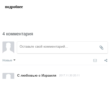
подробнее
написать гиду
4 комментария
Новые
С любовью с Израиля
2017.11.30 20:11
Просто море неповторимых вспоминаний и хороших 
впечатлений от этой поездки. Прекрасная страна 
красивая природа добрые и приветливые люди. Нашей 
группе особо повезло с гидом Янеком. Причём слово 
гид ему как-то не очень подходит так как в первый же 
день он прекрасно влился в нашу компанию и стал 