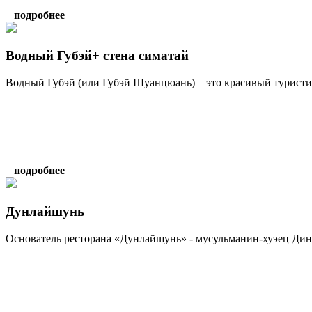
подробнее
Водный Губэй+ стена симатай
Водный Губэй (или Губэй Шуанцюань) – это красивый туристич
подробнее
Дунлайшунь
Основатель ресторана «Дунлайшунь» - мусульманин-хуэец Дин Д