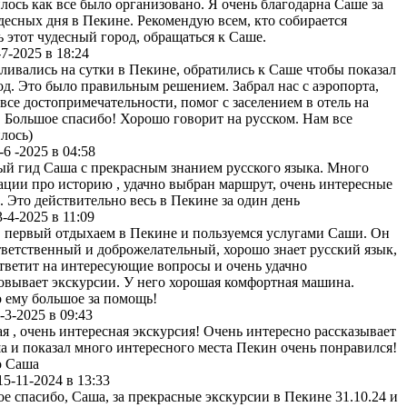
лось как все было организовано. Я очень благодарна Саше за
удесных дня в Пекине. Рекомендую всем, кто собирается
ь этот чудесный город, обращаться к Саше.
-7-2025 в 18:24
ливались на сутки в Пекине, обратились к Саше чтобы показал
од. Это было правильным решением. Забрал нас с аэропорта,
 все достопримечательности, помог с заселением в отель на
. Большое спасибо! Хорошо говорит на русском. Нам все
лось)
-6 -2025 в 04:58
й гид Саша с прекрасным знанием русского языка. Много
ции про историю , удачно выбран маршрут, очень интересные
. Это действительно весь в Пекине за один день
3-4-2025 в 11:09
в первый отдыхаем в Пекине и пользуемся услугами Саши. Он
тветственный и доброжелательный, хорошо знает русский язык,
ответит на интересующие вопросы и очень удачно
овывает экскурсии. У него хорошая комфортная машина.
 ему большое за помощь!
-3-2025 в 09:43
я , очень интересная экскурсия! Очень интересно рассказывает
а и показал много интересного места Пекин очень понравился!
о Саша
15-11-2024 в 13:33
е спасибо, Саша, за прекрасные экскурсии в Пекине 31.10.24 и