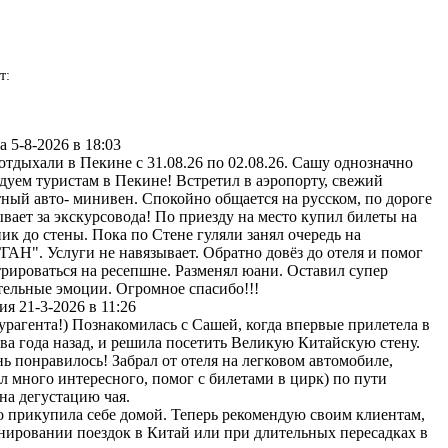
ь гиду
т:
а
5-8-2026 в 18:03
отдыхали в Пекине с 31.08.26 по 02.08.26. Сашу однозначно
дуем туристам в Пекине! Встретил в аэропорту, свежий
ный авто- минивен. Спокойно общается на русском, по дороге
ывает за экскурсовода! По приезду на место купил билеты на
ик до стены. Пока по Стене гуляли занял очередь на
АН". Услуги не навязывает. Обратно довёз до отеля и помог
трироваться на ресепшне. Разменял юани. Оставил супер
ельные эмоции. Огромное спасибо!!!
ия
21-3-2026 в 11:26
урагента!) Познакомилась с Сашей, когда впервые прилетела в
ва года назад, и решила посетить Великую Китайскую стену.
нь понравилось! Забрал от отеля на легковом автомобиле,
ал много интересного, помог с билетами в цирк) по пути
 на дегустацию чая.
 прикупила себе домой. Теперь рекомендую своим клиентам,
нировании поездок в Китай или при длительных пересадках в