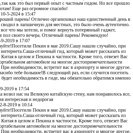
,так как это был первый опыт с частным гидом. Но все прошло
нотам! Еще раз огромное спасибо!
10-5-2024 в 15:47
роший парень! Отлично органиховал наш единственный день в
 сводил в лапшичную для местных, это было очень аутентично.
 все что мы хотели, и помог вернуть потерянный гаджет,
в пол своего вечера. Отличный парень! Рекомендую!
-9-2019 в 17:07
вуйте!Посетили Пекин в мае 2019.Сашу нашли случайно, при
интернета.Саша-отличный гид, который может рассказать из
 Китая в целом и Пекина в частности. Кроме того, отвезет Вас
ортабельном автомобиле на многие достопримечательности
 При необходимости, встретит вас в аэропорту и многое другое.
пасибо тебе большое!В следующий раз, если случится посетить
 будет необходимость в гиде, мы обязательно обратимся именно
-9-2019 в 17:54
а возил нас на Великую китайскую стену, нам понравилось все,
ия интересная и недорогая
2-8-2019 в 10:14
вуйте!Посетили Пекин в мае 2019.Сашу нашли случайно, при
интернета.Саша-отличный гид, который может рассказать из
 Китая в целом и Пекина в частности. Кроме того, отвезет Вас
ортабельном автомобиле на многие достопримечательности
 При необходимости, встретит вас в аэропорту и многое другое.