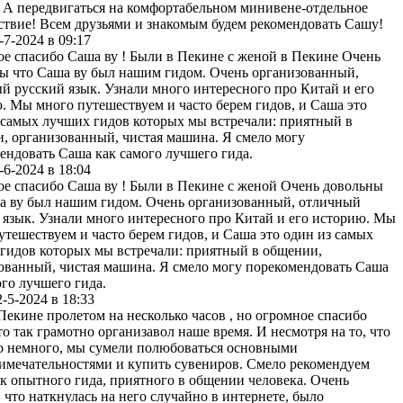
 А передвигаться на комфортабельном минивене-отдельное
ствие! Всем друзьями и знакомым будем рекомендовать Сашу!
-7-2024 в 09:17
е спасибо Саша ву ! Были в Пекине с женой в Пекине Очень
ы что Саша ву был нашим гидом. Очень организованный,
й русский язык. Узнали много интересного про Китай и его
. Мы много путешествуем и часто берем гидов, и Саша это
 самых лучших гидов которых мы встречали: приятный в
, организованный, чистая машина. Я смело могу
ендовать Саша как самого лучшего гида.
-6-2024 в 18:04
е спасибо Саша ву ! Были в Пекине с женой Очень довольны
а ву был нашим гидом. Очень организованный, отличный
 язык. Узнали много интересного про Китай и его историю. Мы
утешествуем и часто берем гидов, и Саша это один из самых
гидов которых мы встречали: приятный в общении,
ованный, чистая машина. Я смело могу порекомендовать Саша
ого лучшего гида.
2-5-2024 в 18:33
Пекине пролетом на несколько часов , но огромное спасибо
то так грамотно организавол наше время. И несмотря на то, что
о немного, мы сумели полюбоваться основными
имечательностями и купить сувениров. Смело рекомендуем
к опытного гида, приятного в общении человека. Очень
, что наткнулась на него случайно в интернете, было