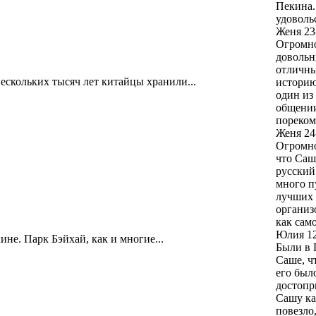
Пекина.
удоволь
Женя
23
Огромно
довольн
отличны
ескольких тысяч лет китайцы хранили...
историю
один из
общении
пореком
Женя
24
Огромно
что Саш
русский
много п
лучших 
организ
как сам
Юлия
1
ине. Парк Бэйхай, как и многие...
Были в 
Саше, ч
его был
достопр
Сашу ка
повезло