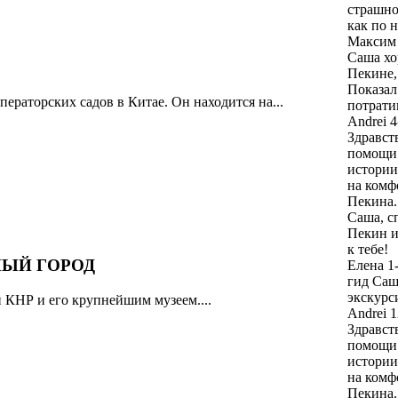
страшно
как по 
Максим
Саша хо
Пекине,
Показал
раторских садов в Китае. Он находится на...
потрати
Andrei
4
Здравст
помощи 
истории
на комф
Пекина.
Саша, с
Пекин и
к тебе!
НЫЙ ГОРОД
Елена
1
гид Саш
экскурс
 КНР и его крупнейшим музеем....
Andrei
1
Здравст
помощи 
истории
на комф
Пекина.