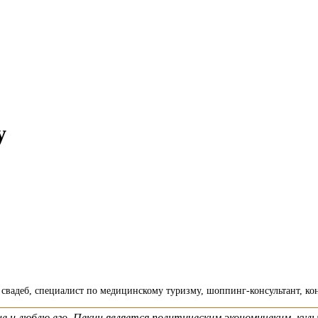
у
р свадеб, специалист по медицинскому туризму, шоппинг-консультант, к
ине и люблю его. Пекин является политическим,экономичеким, к