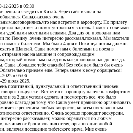
0-12-2025 в 05:30
ре решили сьездить в Китай. Через сайт вышли на
общались. Саша,оказался очень
ьным,договорились,что нас встретит в аэропорту. По прилету
третил нас,отвез и помог устроиться в отель. Помог с советами
ми удобными местными вещами. Два дня он проводил нам
ии по Пекину ,очень интересно рассказал,показал. Мы захотели
он помог с билетами. Мы были 4 дня в Пекине,а потом должны
ехать в Шанхай. Саша помог нам с билетами на поезд в
 отправил нас на машине и сопровождающим
ом,который помог нам на жд вокзале,проводил нас до поезда.
, Саша...большое тебе спасибо! Без тебя нам было бы очень
 Обязательно приедем еще. Теперь знаем к кому обращаться!
8-2025 в 05:06
8-29 июля 2025.
ень позитивный, пунктуальный и ответственный человек.
говорит по-русски. Встретил в аэропорту на очень комфортном
ле и за 2 дня успели сделать и посмотреть все, что было
ровано благодаря тому, что Саша умеет правильно организовать
омогает с решением любых вопросов, ко всем поставленным
 относится ответственно. Очень хорошо проводит экскурсии,
 интересно рассказывает, можно обращаться по любым
м, начиная от бронирования отеля, организации любой
ии, включая посещение тибетского врача. Мне очень