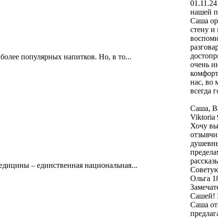
01.11.24
нашей п
Саша ор
стену и
воспоми
разгова
достопр
иболее популярных напитков. Но, в то...
очень и
комфорт
нас, во
всегда 
Саша, В
Viktoria
Хочу вы
отзывчи
душевны
предела
рассказ
дицины – единственная национальная...
Советую
Ольга
1
Замечат
Сашей! 
Саша от
предлаг