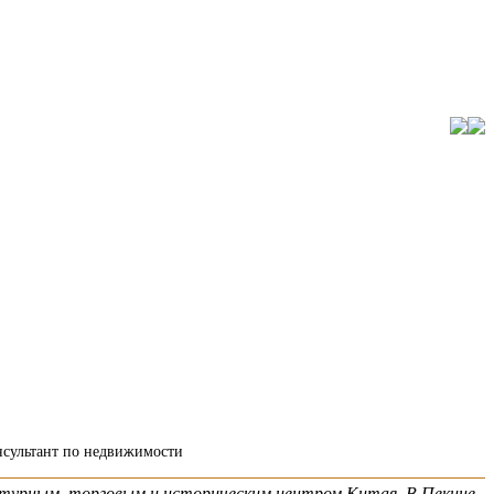
онсультант по недвижимости
ультурным, торговым и историческим центром Китая. В Пекине