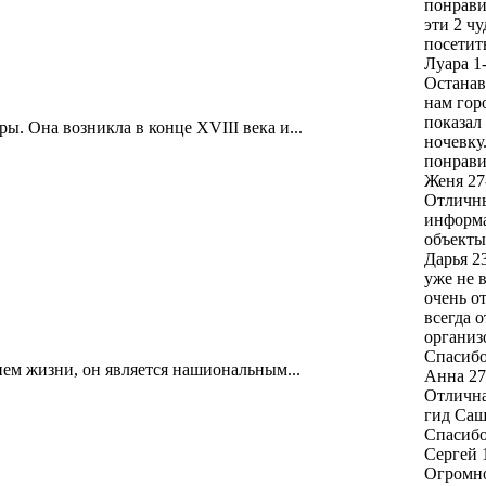
понрави
эти 2 ч
посетит
Луара
1
Останав
нам гор
показал
. Она возникла в конце XVIII века и...
ночевку
понрави
Женя
27
Отличны
информа
объекты
Дарья
2
уже не 
очень о
всегда 
организ
Спасибо
ем жизни, он является нашиональным...
Анна
27
Отлична
гид Саш
Спасиб
Сергей
Огромно