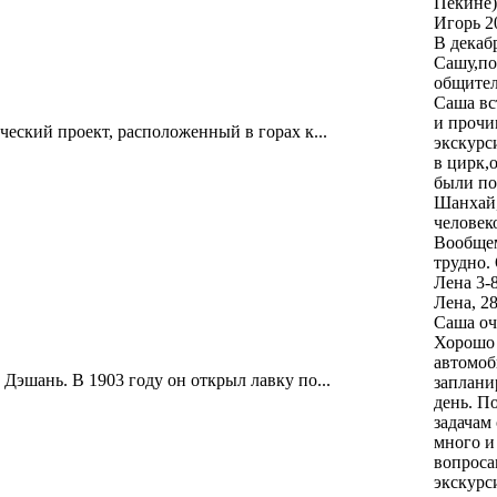
Пекине)
Игорь
2
В декаб
Сашу,по
общител
Саша вс
и прочи
еский проект, расположенный в горах к...
экскурс
в цирк,
были по
Шанхай,
человек
Вообщем
трудно.
Лена
3-
Лена, 2
Саша оч
Хорошо 
автомоби
эшань. В 1903 году он открыл лавку по...
заплани
день. П
задачам
много и
вопроса
экскурс