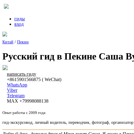
гиды
вход
Китай
/
Пекин
Русский гид в Пекине Саша В
написать гиду
+8615901566875 ( WeChat)
WhatsApp
Viber
Telegram
MAX +79998088138
Опыт работы с 2009 года
гид-экскурсовод, личный водитель, переводчик, фотограф, организато
Добрый день, дорогие друзья! Меня зовут Саша. Я живу в Пек