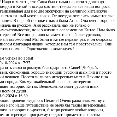
! Надо отметить, что Саша был с нами на связи задолго до
оездки в Китай и всегда охотно отвечал на все наши вопросы.
ганизовывал для нас две экскурсии на Великую китайскую
 на стеклянный мост в горах. От поездок остались самые теплые
нания. В первой поездке с нами была Анна. Она очень хорошо
ривала на русском. Аня рассказала нам не только о
имечательностях, но и о жизни в современном Китае. Нам было
нтересно! Все понравилось: замечательный экскурсовод,
ный автомобиль! Мы были в Китае первый раз, и он очаровал
 многом благодаря людям, которые нам там повстречались! Они
готовы помочь! Однозначно рекомендуем!
ам успеха во всем!
9-10-2024 в 17:37
разить свою огромную благодарность Саше!! Добрый,
вый, спокойный, хорошо знающий русский язык гид и просто
й человек. Посетили много интересных мест в Пекине и за
ми города. Коммуникабельный человек, интересно
ывает историю Китая. Великолепно знает русский язык.
 всем от души !
8-9-2024 в 16:39
ельно провели неделю в Пекине! Очень рады знакомству с
Без него наше путешествие не было бы таким интересным.
лично говорит по-русски, быстро решает любые вопросы,
ает интересную программу по достопримечательностям