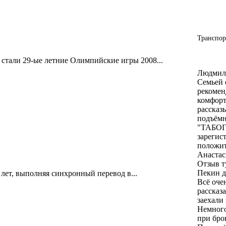
написат
Транспор
стали 29-ые летние Олимпийские игры 2008...
Людмил
Семьей 
рекомен
комфорт
рассказ
подъёмн
"ТАБОГГ
зарегис
положит
Анастас
Отзыв т
Пекин д
лет, выполняя синхронный перевод в...
Всё оче
рассказ
заехали
Немного
при бро