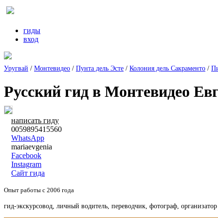
гиды
вход
Уругвай
/
Монтевидео
/
Пунта дель Эсте
/
Колония дель Сакраменто
/
П
Русский гид в Монтевидео Ев
написать гиду
0059895415560
WhatsApp
mariaevgenia
Facebook
Instagram
Сайт гида
Опыт работы с 2006 года
гид-экскурсовод, личный водитель, переводчик, фотограф, организато