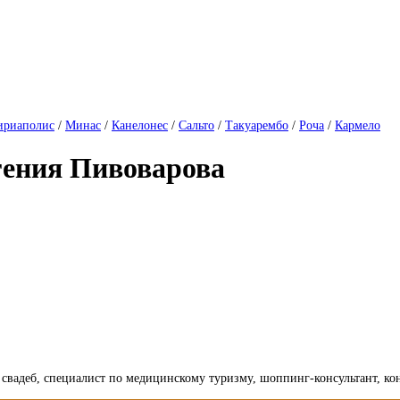
ириаполис
/
Минас
/
Канелонес
/
Сальто
/
Такуарембо
/
Роча
/
Кармело
гения Пивоварова
р свадеб, специалист по медицинскому туризму, шоппинг-консультант, к