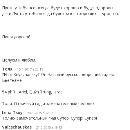
Пусть у тебя все всегда будет хорошо и будут здоровы 
дети.Пусть у тебя всегда будет много хороших   туристов.   
Пиши,дорогой.
Целуем и любим.
Толя
15-1-2017 в 20:15
?Efim Knyazhansky? ??n Частный русскоговорящий гид во 
Вьетнаме
54 ph?t · Ariel, Qu?n Trung, Israel · 
Толя. Отличный гид и замечательный человек.
Lena Tsoy
24-3-2015 в 12:02
Толик- замечательный гид! Супер! Супер! Супер!
Vaicechauskas
21-3-2015 в 19:13