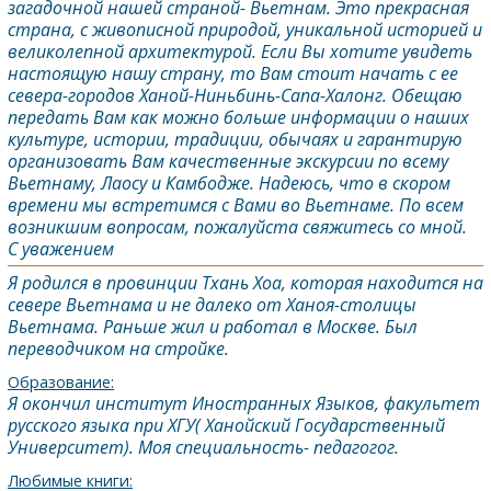
загадочной нашей страной- Вьетнам. Это прекрасная
страна, c живописной природой, уникальной историей и
великолепной архитектурой. Если Вы хотите увидеть
настоящую нашу страну, то Вам стоит начать с ее
севера-городов Ханой-Ниньбинь-Сапа-Халонг. Обещаю
передать Вам как можно больше информации о наших
культуре, истории, традиции, обычаях и гарантирую
организовать Вам качественные экскурсии по всему
Вьетнаму, Лаосу и Камбоджe. Hадеюсь, что в скором
времени мы встретимся с Вами во Вьетнаме. По всем
возникшим вопросам, пожалуйста свяжитесь со мной.
С уважением
Я родился в провинции Тхань Хоа, которая находится на
севере Вьетнама и не далеко от Ханоя-столицы
Вьетнама. Раньше жил и работал в Москве. Был
переводчиком на стройке.
Образование:
Я окончил институт Иностранных Языков, факультет
русского языка при ХГУ( Ханойский Государственный
Университет). Моя специальность- педагогог.
Любимые книги: