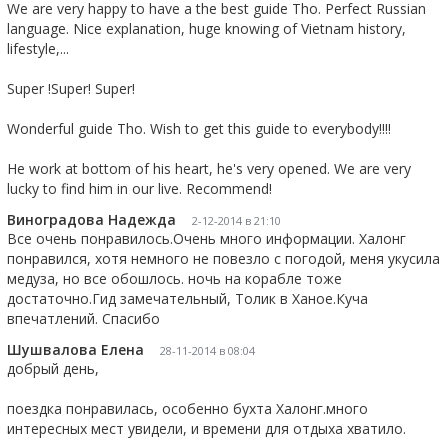
We are very happy to have a the best guide Tho. Perfect Russian 
language. Nice explanation, huge knowing of Vietnam history, 
lifestyle,...
Super !Super! Super!
Wonderful guide Tho. Wish to get this guide to everybody!!!!
He work at bottom of his heart, he's very opened. We are very 
lucky to find him in our live. Recommend!
Виноградова Надежда
2-12-2014 в 21:10
Все очень понравилось.Очень много информации. Халонг 
понравился, хотя немного не повезло с погодой, меня укусила 
медуза, но все обошлось. ночь на корабле тоже 
достаточно.Гид замечательный, Толик в Ханое.Куча 
впечатлений. Спасибо
Шушвалова Елена
28-11-2014 в 08:04
добрый день,
поездка понравилась, особенно бухта Халонг.много 
интересных мест увидели, и времени для отдыха хватило.