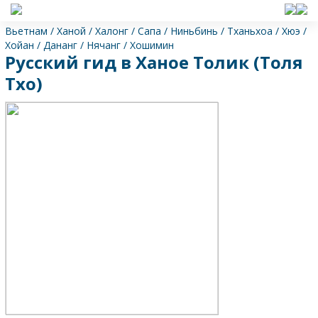
Вьетнам
/
Ханой
/
Халонг
/
Сапа
/
Ниньбинь
/
Тханьхоа
/
Хюэ
/
Хойан
/
Дананг
/
Нячанг
/
Хошимин
Русский гид в Ханое Толик (Толя
Тхо)