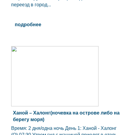
переезд в город...
подробнее
Ханой – Халонг(ночевка на острове либо на
берегу моря)
Время: 2 дня/одна ночь День 1: Ханой - Халонг
(О) 07:30 Утром гид с машиной приедет в отель