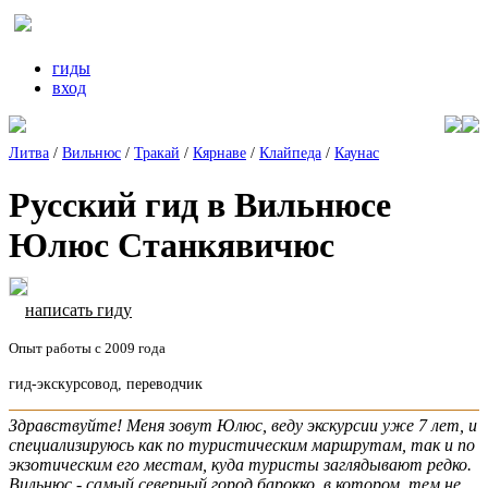
гиды
вход
Литва
/
Вильнюс
/
Тракай
/
Кярнаве
/
Клайпеда
/
Каунас
Русский гид в Вильнюсе
Юлюс Станкявичюс
написать гиду
Опыт работы с 2009 года
гид-экскурсовод, переводчик
Здравствуйте! Меня зовут Юлюс, веду экскурсии уже 7 лет, и
специализируюсь как по туристическим маршрутам, так и по
экзотическим его местам, куда туристы заглядывают редко.
Вильнюс - самый северный город барокко, в котором, тем не