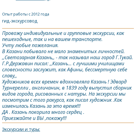
Опыт работы с 2012 года
гид-экскурсовод
Провожу индивидуальные и групповые экскурсии, как
пешеходные, так и на вашем транспорте.
Учту любые пожелания.
В Казани побывало не мало знаменитых личностей.
,,Светозарная
Казань
,, - так называл наш город Г.Тукай.
Г.Р.Державин писал: ,,
Казань
... с лучшими училищами
словесности заслужит, как Афины, бессмертную себе
славу,,
Художников всех времен вдохновляла
Казань
! Эдвард
Турнерелли , англичанин, в 1839 году выпустил сборник
видов города, рисованных с натуры. На экскурсии мы
посмотрим с того ракурса, как писал художник .Как
изменилась
Казань
за это время!!!
ДА .
Казань
покорила много сердец .
Приезжайте и ВЫ ,покажу!!!
Экскурсии и туры: