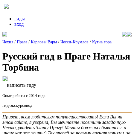
гиды
вход
Чехия
/
Прага
/
Карловы Вары
/
Чески-Крумлов
/
Кутна гора
Русский гид в Праге Наталья
Торбина
написать гиду
Опыт работы с 2014 года
гид-экскурсовод
Привет, всем любителям попутешествовать! Если Вы на
этом сайте, я уверена, Вы мечтаете посетить загадочную
Чехию, увидеть Злату Прагу! Мечты должны сбываться, а
иначе как же жить:) Так вперед за новыми впечатлениями, за