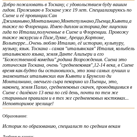
Добро пожаловать в Тоскану, с удовольствием буду вашим
гидом. Проживаю в Тоскане уже 19 лет. Специализируюсь по
Сиене и её провинции:Сан
Джиминьяно,Монтальчино,Монтепульчано,Пьенца,Кьянти,а
также по Флоренции. Имею диплом историка,две лицензии
гида по Италии,полученные в Сиене и Флоренции. Провожу
также экскурсии в Пизе,Лукке, Ареццо,Кортоне,
Вольтерре...Очень люблю Италию, её историю, культуру,
музыку, язык. Тоскана - самая "итальянская" Италия, колыбель
итальянского языка, земля Данте Алигьери и его
"Божественной комедии",родина Возрождения. Сиена это
готическая Тоскана, очень "средневековая",12-14 века, в Сиене
время как-будто бы остановилось, это зона самых лучших и
знаменитых итальянских вин Кьянти и Брунелло ди
Монтальчино, овечьего сыра пекорино из Пьенцы, это,
наконец, земля Палио, средневековых скачек, проводящимися в
Сиене с далёкого 13 века по сей день, почти по тем же
старинным правилам и в тех же средневековых костюмах...
Неповторимое зрелище!
Образование:
Историк по образованию, специалист по средним векам
Любимые книги: