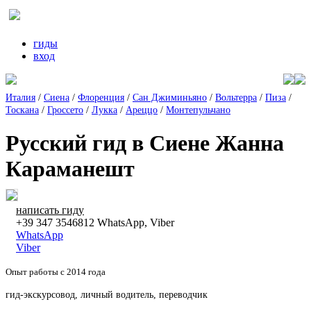
гиды
вход
Италия
/
Сиена
/
Флоренция
/
Сан Джиминьяно
/
Вольтерра
/
Пиза
/
Тоскана
/
Гроссето
/
Лукка
/
Ареццо
/
Монтепульчано
Русский гид в Сиене Жанна
Караманешт
написать гиду
+39 347 3546812 WhatsApp, Viber
WhatsApp
Viber
Опыт работы с 2014 года
гид-экскурсовод, личный водитель, переводчик