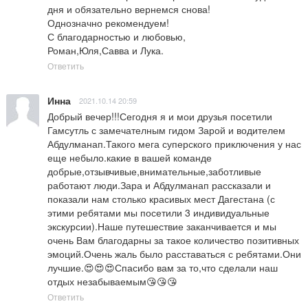
дня и обязательно вернемся снова!

Однозначно рекомендуем!

С благодарностью и любовью, 

Роман,Юля,Савва и Лука.
Ответить
Инна
2021.10.14 20:59
Добрый вечер!!!Сегодня я и мои друзья посетили 
Гамсутль с замечателным гидом Зарой и водителем 
Абдулманап.Такого мега суперского приключения у нас 
еще небыло.какие в вашей команде 
добрые,отзывчивые,внимательные,заботливые 
работают люди.Зара и Абдулманап рассказали и 
показали нам столько красивых мест Дагестана (с 
этими ребятами мы посетили 3 индивидуальные 
экскурсии).Наше путешествие заканчивается и мы 
очень Вам благодарны за такое количество позитивных 
эмоций.Очень жаль было расставаться с ребятами.Они 
лучшие.😍😍😍Спасибо вам за то,что сделали наш 
отдых незабываемым😘😘😘
Ответить