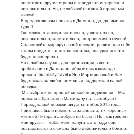
посмотреть другие страны и города это интересно и 
познавательно. Но, не забывайте в какой стране мы 
живем!

Я предлагаю вам поехать в Дагестан, да, да, именно 
туда 

Где можно отдохнуть интересно, увлекательно, 
познавательно, зажигательно, гастрономично вкусно!

Спланируйте маршрут своей поездки, решите для себя 
как вы поедете – автотранспортом, поездом или это 
будет авиаперелет.

Но в любом случае, для организации вашего 
пребывания в Дагестане, обратитесь к команде 
проекта tour.marty.travel к Яне Мартиросовой и Вам 
будет оказана любая помощь и поддержка в вашей 
поездке.

 Мы выбрали не простой способ передвижения.  Мы 
поехали в Дагестан в Махачкалу на… автобусе   
Период нашей поездки август-сентябрь 2015 года.

Признаюсь было немного страшновато, т.к. коренных 
жителей Питера в автобусе не было  Но , как говорят 
мои друзья – чтобы меня напугать это надо еще 
постараться, но сначала было действительно боязно.
