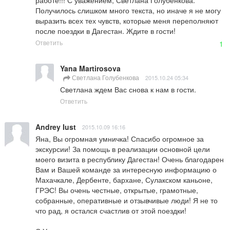
работе!!! С уважением, Светлана Голубенкова.

Получилось слишком много текста, но иначе я не могу 
выразить всех тех чувств, которые меня переполняют 
после поездки в Дагестан. Ждите в гости!
Ответить
1
Yana Martirosova
Светлана Голубенкова
2015.10.24 05:34
Светлана ждем Вас снова к нам в гости.
Ответить
Andrey Iust
2015.10.09 16:16
Яна, Вы огромная умничка! Спасибо огромное за 
экскурсии! За помощь в реализации основной цели 
моего визита в республику Дагестан! Очень благодарен 
Вам и Вашей команде за интересную информацию о 
Махачкале, Дербенте, бархане, Сулакском каньоне, 
ГРЭС! Вы очень честные, открытые, грамотные, 
собранные, оперативные и отзывчивые люди! Я не то 
что рад, я остался счастлив от этой поездки!  
