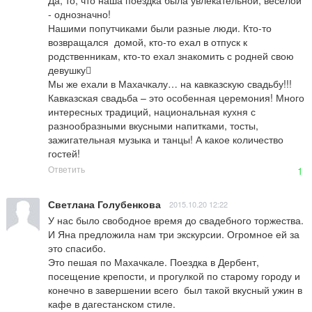
Да, то, что наша поездка была увлекательной, веселой  
- однозначно!

Нашими попутчиками были разные люди. Кто-то 
возвращался  домой, кто-то ехал в отпуск к 
родственникам, кто-то ехал знакомить с родней свою 
девушку

Мы же ехали в Махачкалу… на кавказскую свадьбу!!!

Кавказская свадьба – это особенная церемония! Много 
интересных традиций, национальная кухня с 
разнообразными вкусными напитками, тосты, 
зажигательная музыка и танцы! А какое количество 
гостей!
Ответить
1
Светлана Голубенкова
2015.10.20 12:22
У нас было свободное время до свадебного торжества. 
И Яна предложила нам три экскурсии. Огромное ей за 
это спасибо.

Это пешая по Махачкале. Поездка в Дербент, 
посещение крепости, и прогулкой по старому городу и 
конечно в завершении всего  был такой вкусный ужин в 
кафе в дагестанском стиле.
