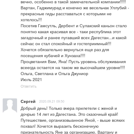
вечно, особенно в такой замечательной компании!!!!! 

Вартан, Гаджимурад и конечно же весельчак Уллубий - 
прекрасные гиды расставаться с которыми не 
хотелось!!!

Посетив Гамсутль, Дербент и Сулакский каньон стало 
понятно какая красивая все - таки республика этот 
загадочный и ранее пугавший всех Дагестан...и какой 
сейчас он стал спокойный и гостеприимный!!!

Хочется обязательно вернуться еще раз для 
посещения кубачей и Хунзаха!!!!

Процветания Вам, Яна! Пусть уровень обслуживания 
всеегда остается на таком же высочайшем уровне!!!!

Ольга, Светлана и Ольга Джуниор

Июль 2021
Ответить
Сергей
2020.09.21 09:50
Добрый день! Только вчера прилетели с женой и 
дочрью 14 лет из Дагестана. Это сказочный край! 
Путешествие, организовыанное Яной, - выше всяких 
похвал! Хочется выразить бесконечную 
признательность Яне за организацию, Вартану и 