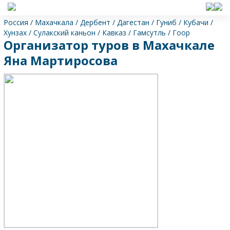
Россия
/
Махачкала
/
Дербент
/
Дагестан
/
Гуниб
/
Кубачи
/
Хунзах
/
Сулакский каньон
/
Кавказ
/
Гамсутль
/
Гоор
Организатор туров в Махачкале
Яна Мартиросова