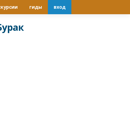
скурсии
гиды
вход
Бурак