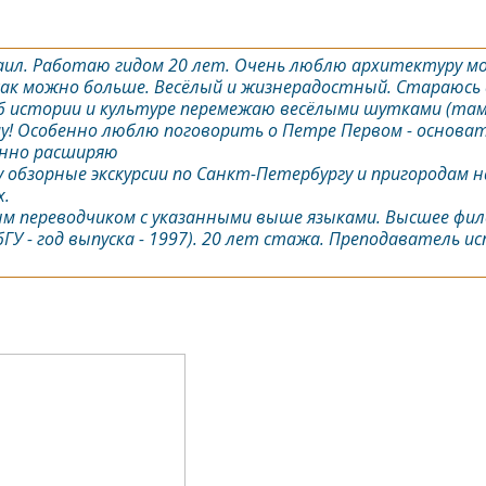
аил. Работаю гидом 20 лет. Очень люблю архитектуру мое
ак можно больше. Весёлый и жизнерадостный. Стараюсь 
истории и культуре перемежаю весёлыми шутками (там, г
му! Особенно люблю поговорить о Петре Первом - основат
янно расширяю
у обзорные экскурсии по
Санкт-Петербург
у и пригородам н
х.
м переводчиком с указанными выше языками. Высшее фил
У - год выпуска - 1997). 20 лет стажа. Преподаватель ис