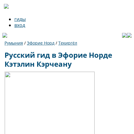
гиды
вход
Румыния
/
Эфорие Норд
/
Текиргёл
Русский гид в Эфорие Норде
Кэтэлин Кэрчеану