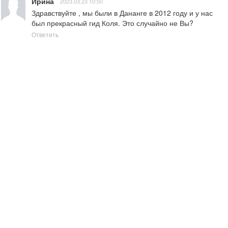
Ирина
2023.03.23 10:50
Здравствуйте , мы были в Дананге в 2012 году и у нас 
был прекрасный гид Коля. Это случайно не Вы?
Ответить
ЕВГЕНИЙ Романов
2017.03.02 13:08
Здравствуйте мистер Лам!Вы проводили экскурсию  
туннели Ку-Чи 4 апреля 2014 года.Вы превосходный 
гид,знающий свое дело и просто хороший человек!Если 
доведется побывать еще раз в вашей прекрасной стране 
мы бы хотели вас увидеть еще раз!Спасибо вам 
большое!Здоровья,успехов во всем вам и вашим 
близким! Евгений Романов город Братск !Иркутской обл