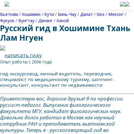
Вьетнам
/
Хошимин
/
Кути
/
Бинь-Чау
/
Далат
/
Хюэ
/
Меконг
/
Фукуок
/
Вунгтау
/
Дананг
/
Ханой
Русский гид в Хошимине Тхань
Лам Нгуен
написать гиду
Опыт работы с 2006 года
гид-экскурсовод, личный водитель, переводчик,
специалист по медицинскому туризму, шоппинг-
консультант, консультант по недвижимости
Приветствую вас, дорогие друзья! Я по профессии
руссист-педагог. Выпускник филологического
факультета МГУ, кандидат филологических наук.
Довольно долго работал в Москве как научный
сотрудник РАН и преподаватель вьетнамской
культуры. Теперь я - русскоговорящий гид во