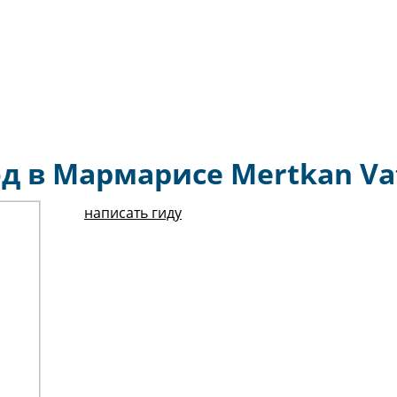
од в Мармарисе Mertkan Va
написать гиду