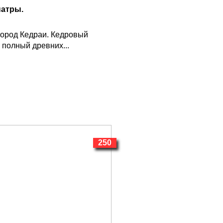
патры.
ород Кедраи. Кедровый
 полный древних...
250