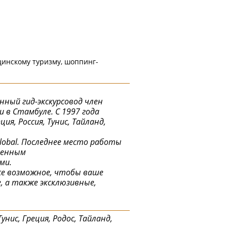
цинскому туризму, шоппинг-
нный гид-экскурсовод член
 в Стамбуле. С 1997 года
я, Россия, Тунис, Тайланд,
t Global. Последнее место работы
бленным
ми.
все возможное, чтобы ваше
, а также эксклюзивные,
унис, Греция, Родос, Тайланд,