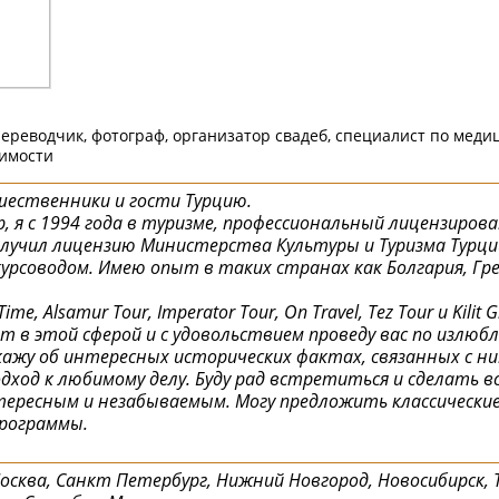
переводчик, фотограф, организатор свадеб, специалист по меди
жимости
ественники и гости Турцию.
 я с 1994 года в туризме, профессиональный лицензирова
получил лицензию Министерства Культуры и Туризма Турции
соводом. Имею опыт в таких странах как Болгария, Греци
me, Alsamur Tour, Imperator Tour, On Travel, Tez Tour и Kili
т в этой сферой и с удовольствием проведу вас по излю
ажу об интересных исторических фактах, связанных с ни
одход к любимому делу. Буду рад встретиться и сделать 
ересным и незабываемым. Могу предложить классические
программы.
Москва, Санкт Петербург, Нижний Новгород, Новосибирск, Т