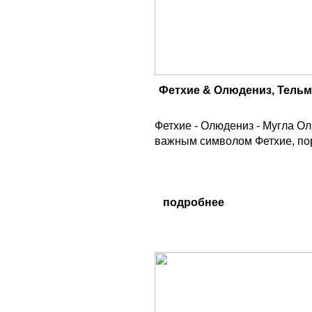
Фетхие & Олюдениз, Тельм
Фетхие - Олюдениз - Мугла О
важным символом Фетхие, пор
подробнее