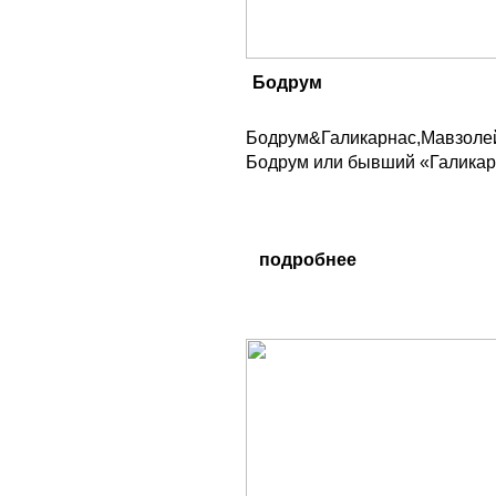
Бодрум
Бодрум&Галикарнас,Мавзоле
Бодрум или бывший «Галикарн
подробнее