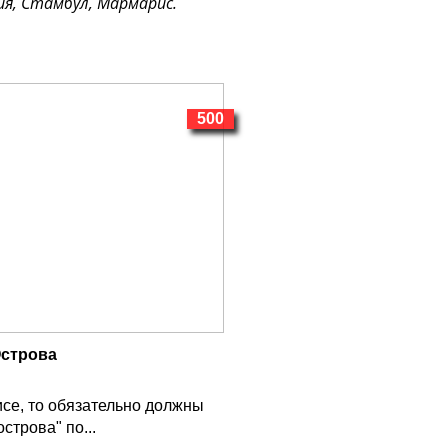
ция, Стамбул, Мармарис.
500
Острова
се, то обязательно должны
строва" по...