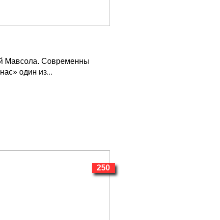
й Мавсола. Современны
ас» один из...
250