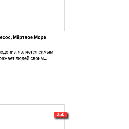
есос, Мёртвое Море
людениз, является самым
ажает людей своим...
250