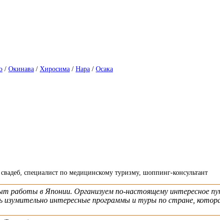
о
/
Окинава
/
Хиросима
/
Нара
/
Осака
р свадеб, специалист по медицинскому туризму, шоппинг-консультант
т работы в Японии. Организуем по-настоящему интересное пут
 изумительно интересные программы и туры по стране, котора