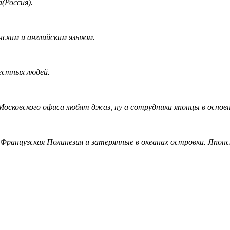
а(Россия).
ским и английским языком.
естных людей.
осковского офиса любят джаз, ну а сотрудники японцы в основн
ранцузская Полинезия и затерянные в океанах островки. Японс
написать гиду