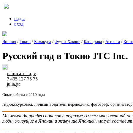
гиды
вход
Япония
/
Токио
/
Камакура
/
Фудзи-Хаконе
/
Канадзава
/
Асикага
/
Киот
Русский гид в Токио JTC Inc.
написать гиду
7 495 127 75 75
julia.jtc
Опыт работы с 2010 года
гид-экскурсовод, личный водитель, переводчик, фотограф, организато
Мы-команда профессионалов в туризме.Имеем многолетний опы
люди, живущие в Японии и живущие Японией, могут составить