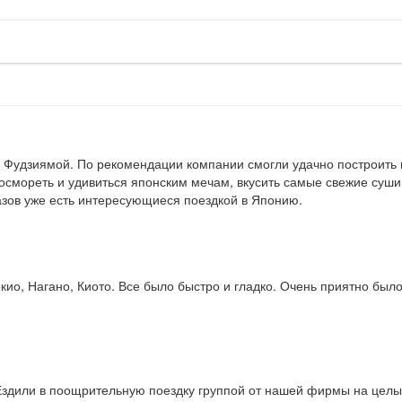
 Фудзиямой. По рекомендации компании смогли удачно построить пр
смореть и удивиться японским мечам, вкусить самые свежие суши,
азов уже есть интересующиеся поездкой в Японию.
кио, Нагано, Киото. Все было быстро и гладко. Очень приятно был
Ездили в поощрительную поездку группой от нашей фирмы на целых 