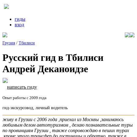
гиды
вход
Грузия
/
Тбилиси
Русский гид в Тбилиси
Андрей Деканоидзе
написать гиду
Опыт работы с 2009 года
гид-экскурсовод, личный водитель
живу в Грузии с 2006 года ,приехал из Москвы ,занимаюсь
любимым делом автотуризмом , делаю познавательные туры
по провинциям Грузии , также сопровождаю в пеших турах
,кроме этого трансфер до гостиницы и обратно ,также в