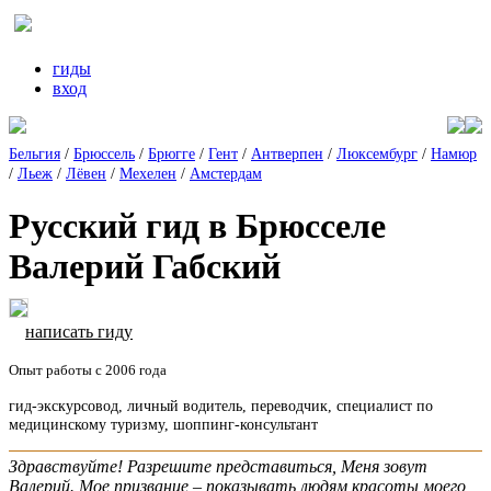
гиды
вход
Бельгия
/
Брюссель
/
Брюгге
/
Гент
/
Антверпен
/
Люксембург
/
Намюр
/
Льеж
/
Лёвен
/
Мехелен
/
Амстердам
Русский гид в Брюсселе
Валерий Габский
написать гиду
Опыт работы с 2006 года
гид-экскурсовод, личный водитель, переводчик, специалист по
медицинскому туризму, шоппинг-консультант
Здравствуйте! Разрешите представиться, Меня зовут
Валерий. Мое призвание – показывать людям красоты моего