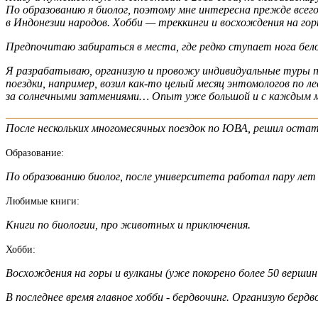
По образованию я биолог, поэтому мне интересна прежде всего
в Индонезии народов. Хобби — треккинги и восхождения на го
Предпочитаю забираться в места, где редко ступает нога бело
Я разрабатываю, организую и провожу индивидуальные туры п
поездки, например, возил как-то целый месяц энтомологов по
за солнечными затмениями… Опыт уже большой и с каждым м
После нескольких многомесячных поездок по ЮВА, решил остат
Образование:
По образованию биолог, после университета работал пару лет
Любимые книги:
Книги по биологии, про животных и приключения.
Хобби:
Восхождения на горы и вулканы (уже покорено более 50 верши
В последнее время главное хобби - бердвочинг. Организую бердв