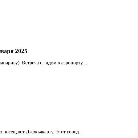
написать гиду
нваря 2025
нариву). Встреча с гидом в аэропорту,...
 посещают Джокьякарту. Этот город...