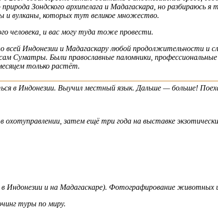
 природа Зондского архипелага и Мадагаскара, но разбираюсь я 
ры и вулканы, которых тут великое множество.
го человека, и вас могу туда тоже провести.
о всей Индонезии и Мадагаскару любой продолжительности и с
 лесам Суматры. Были православные паломники, профессиональны
есяцем только растёт.
ься в Индонезии. Выучил местный язык. Дальше — больше! Поеха
 в охотуправлении, затем ещё три года на выставке экзотичес
н в Индонезии и на Мадагаскаре). Фотографирование животных 
очинг туры по миру.