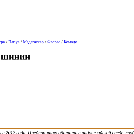
тра
/
Папуа
/
Мадагаскар
/
Флорес
/
Комодо
ершинин
 с 2017 года. Предпочитаю обитать в индонезийской среде, сво