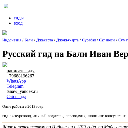
гиды
вход
Индонезия
/
Бали
/
Джакарта
/
Джокьякарта
/
Сурабая
/
Сулавеси
/
Сума
Русский гид на Бали Иван В
написать гиду
+79688196267
WhatsApp
Telegram
tanaw_yandex.ru
Сайт гида
Опыт работы с 2013 года
гид-экскурсовод, личный водитель, переводчик, шоппинг-консультант
Живу и путешествую по Индонезии с 2013 года, по Мадагаскару