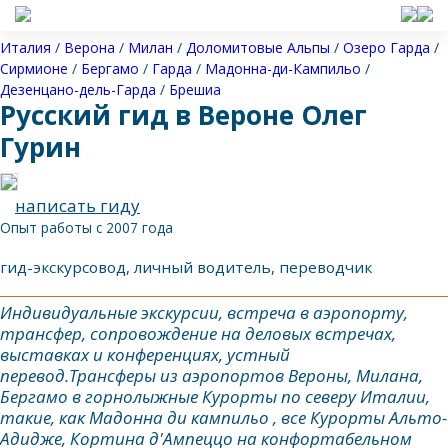
Италия
/
Верона
/
Милан
/
Доломитовые Альпы
/
Озеро Гарда
/
Сирмионе
/
Бергамо
/
Гарда
/
Мадонна-ди-Кампильо
/
Дезенцано-дель-Гарда
/
Брешиа
Русский гид в Вероне Олег
Гурин
написать гиду
Опыт работы с 2007 года
гид-экскурсовод, личный водитель, переводчик
Индивидуальные экскурсии, встреча в аэропорту,
трансфер, сопровождение на деловых встречах,
выставках и конференциях, устный
перевод.Трансферы из аэропортов Вероны, Милана,
Бергамо в горнолыжные Курорты по северу Италии,
такие, как Мадонна ди кампильо , все Курорты Альто-
Адидже, Кортина д'Ампеццо на конфортабельном