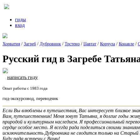
гиды
вход
Хорватия
/
Загреб
/
Дубровник
/
Трстено
/
Цавтат
/
Корчула
/
Конавле
/
Русский гид в Загребе Татьян
написать гиду
Опыт работы с 1983 года
гид-экскурсовод, переводчик
Если Вы влюблены в путешествия, Вас интересует близкое знак
Вам, путешественник! Меня зовут Татьяна, я долгие годы живу
природой и культурным наследием. Я профессиональный перевод
сердце особое место. Я всегда рада поделиться своими знани
исключительность Дубровника не сводится только на Старый г
Буду рада встречи с Вами!