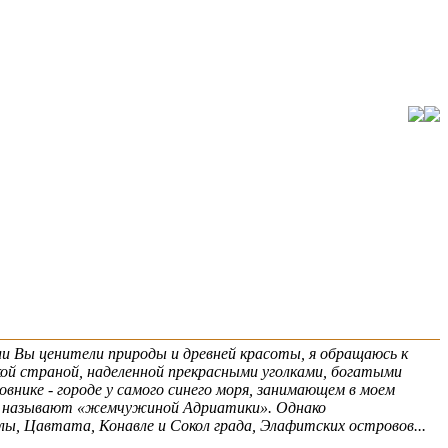
ли Вы ценители природы и древней красоты, я обращаюсь к
кой страной, наделенной прекрасными уголками, богатыми
внике - городе у самого синего моря, занимающем в моем
раву называют «жемчужиной Адриатики». Однако
ы, Цавтата, Конавле и Сокол града, Элафитских островов...