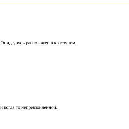
написать гиду
пидаурус - расположен в красочном...
 когда-то непревзойденной...