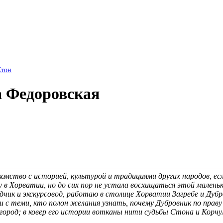
Стон
а Федоровская
омство с историей, культурой и традициями других народов, ес
 в Хорватии, но до сих пор не устала восхищаться этой малень
чик и экскурсовод, работаю в столице Хорватии Загребе и Дубро
ями с теми, кто полон желания узнать, почему Дубровник по п
ород; в ковер его истории вотканы нити судьбы Стона и Корчул