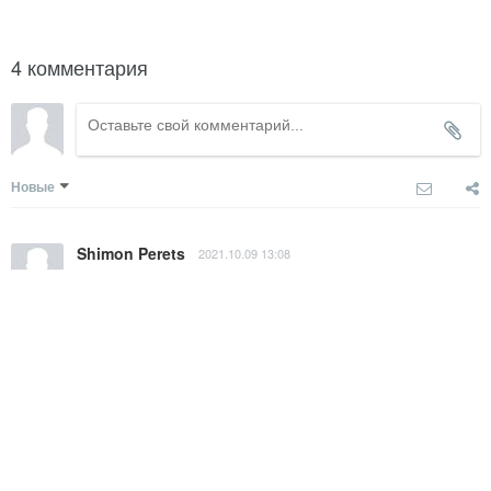
4 комментария
Новые
Shimon Perets
2021.10.09 13:08
Большое спасибо Юлии за два замечательных дня. С 
первых минут экскурсии мы погрузились в историю 
Кракова и Польши, от средневековья и до наших дней. 
Общение с ней доставило нам огромное удовольствие, 
а объем её знаний и эрудиция просто поражают.
Ответить
Alyona Vorobyova
2019.01.21 14:56
Спасибо большое Юлии за отличную, очень 