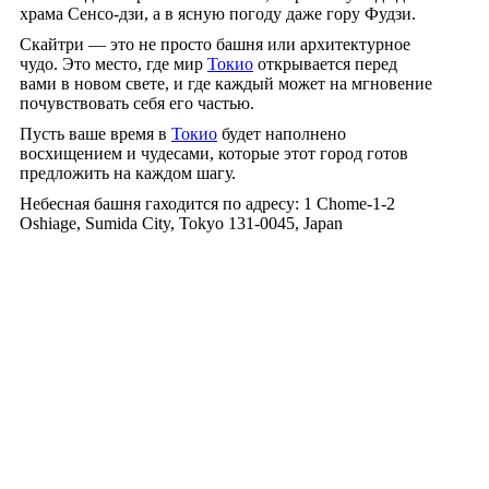
храма Сенсо-дзи, а в ясную погоду даже гору Фудзи.
Скайтри — это не просто башня или архитектурное
чудо. Это место, где мир
Токио
открывается перед
вами в новом свете, и где каждый может на мгновение
почувствовать себя его частью.
Пусть ваше время в
Токио
будет наполнено
восхищением и чудесами, которые этот город готов
предложить на каждом шагу.
Небесная башня гаходится по адресу: 1 Chome-1-2
Oshiage, Sumida City, Tokyo 131-0045, Japan
Скайтри: взгляд на Токио с высоты птичьего полета
5.0
stars - based on
5
reviews