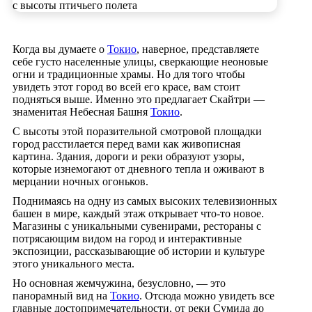
Когда вы думаете о
Токио
, наверное, представляете
себе густо населенные улицы, сверкающие неоновые
огни и традиционные храмы. Но для того чтобы
увидеть этот город во всей его красе, вам стоит
подняться выше. Именно это предлагает Скайтри —
знаменитая Небесная Башня
Токио
.
С высоты этой поразительной смотровой площадки
город расстилается перед вами как живописная
картина. Здания, дороги и реки образуют узоры,
которые изнемогают от дневного тепла и оживают в
мерцании ночных огоньков.
Поднимаясь на одну из самых высоких телевизионных
башен в мире, каждый этаж открывает что-то новое.
Магазины с уникальными сувенирами, рестораны с
потрясающим видом на город и интерактивные
экспозиции, рассказывающие об истории и культуре
этого уникального места.
Но основная жемчужина, безусловно, — это
панорамный вид на
Токио
. Отсюда можно увидеть все
главные достопримечательности, от реки Сумида до