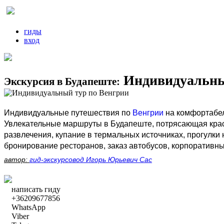
гиды
вход
Индивидуальны
Экскурсия в Будапеште:
Индивидуальные путешествия по
Венгрии
на комфортабе
Увлекательные маршруты в Будапеште, потрясающая крас
развлечения, купание в термальных источниках, прогулки
бронирование ресторанов, заказ автобусов, корпоративн
автор:
гид-экскурсовод Игорь Юрьевич Сас
написать гиду
+36209677856
WhatsApp
Viber