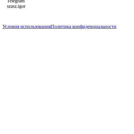
Telegram
szasz.igor
написать гиду
Условия использования
Политика конфиденциальности