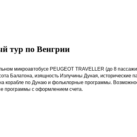
й тур по Венгрии
льном микроавтобусе PEUGEOT TRAVELLER (до 8 пассажи
ота Балатона, изящность Излучины Дуная, исторические п
 на корабле по Дунаю и фольклорные программы. Возможнос
ые программы с оформлением счета.