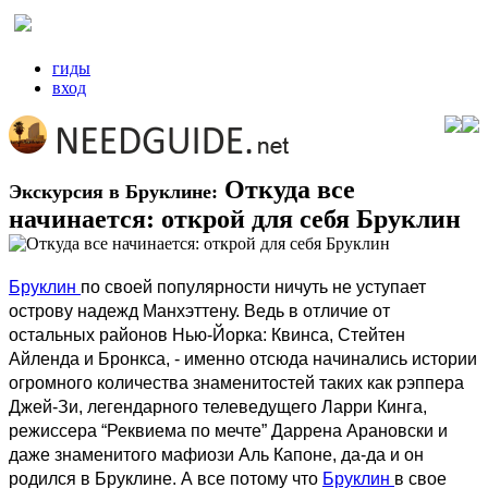
гиды
вход
Откуда все
Экскурсия в Бруклине:
начинается: открой для себя Бруклин
Бруклин
по своей популярности ничуть не уступает
острову надежд Манхэттeну. Ведь в отличие от
остальных районов Нью-Йорка: Квинса, Стейтен
Айленда и Бронкса, - именно отсюда начинались истории
огромного количества знаменитостей таких как рэппера
Джей-Зи, легендарного телеведущего Ларри Кинга,
режиссера “Реквиема по мечте” Даррена Арановски и
даже знаменитого мафиози Аль Капоне, да-да и он
родился в Бруклине. А все потому что
Бруклин
в свое