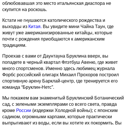
облюбовавшая это место итальянская диаспора не
скупится на роскошь.
Кстати не гнушаются католического рождества и
выходцы из
Китая.
Вы увидите мини Чайна Таун, где
живут уже американизированные китайцы, которые
почти с рождения приобщаются к американским
традициям.
Проехав с вами от Даунтауна Бруклина вверх, вы
попадете в черный квартал Флэтбуш Авеню, где живет
много спортсменов. Именно здесь любимец журнала
Форбс российский олигарх Михаил Прохоров построил
спортивную арену Барклай-центр, где тренируется его
команда “Бруклин-Нетс”.
Мы покажем вам знаменитый Бруклинский Ботанический
сад, с зелеными экземплярами со всего света, правда
кроме
России
(издержки Холодной войны); с японским
садиком, огромными карпами, которые практически
выпрыгивают из воды, если вы хотите их покормить. Вы