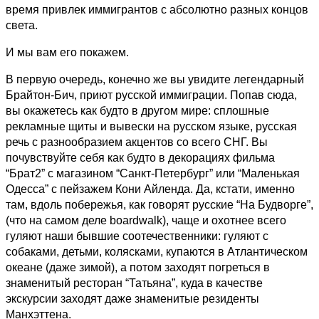
время привлек иммигрантов с абсолютно разных концов
света.
И мы вам его покажем.
В первую очередь, конечно же вы увидите легендарный
Брайтон-Бич, приют русской иммиграции. Попав сюда,
вы окажетесь как будто в другом мире: сплошные
рекламные щиты и вывески на русском языке, русская
речь с разнообразием акцентов со всего СНГ. Вы
почувствуйте себя как будто в декорациях фильма
“Брат2” с магазином “Санкт-Петербург” или “Маленькая
Одесса” с пейзажем Кони Айленда. Да, кстати, именно
там, вдоль побережья, как говорят русские “На Будворге”,
(что на самом деле boardwalk), чаще и охотнее всего
гуляют наши бывшие соотечественники: гуляют с
собаками, детьми, колясками, купаются в Атлантическом
океане (даже зимой), а потом заходят погреться в
знаменитый ресторан “Татьяна”, куда в качестве
экскурсии заходят даже знаменитые резиденты
Манхэттена.