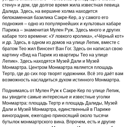
стену» и дом, где долгое время жила известная певица
Далида. Здесь, на вершине холма находится
белокаменная базилика Сакре-Кер, а у самого его
подножия – одно из популярнейших и культовых кабаре
Парижа – знаменитая Мулен Руж. Здесь много и других
кабаре того времени: «У ловкого кролика», «Чёрный кот»
и др. Здесь, в одном из домов на улице Лепик, вместе с
братом Тео жил Винсент Ван Гог. Здесь он написал свою
картину «Вид на Париж из квартиры Тео на улице
Лепик». Здесь находятся Музей Дали и Музей
Монмартра. Центром Монмартра является площадь
Тертр, где до сих пор творят художники. Всё это даёт вам
возможность насладиться духом истинного Монмартра.
Поднимаясь от Мулен Руж к Сакре-Кер по улице Лепик,
вы увидите самые интересные и известные уголки
Монмартра: площадь Тертр и площадь Далиды, Музей
Дали и Музей Монмартра, единственный в Париже
виноградник, ежегодно приносящий около тысячи
бутылок монмартрского вина. Впрочем, есть и другие