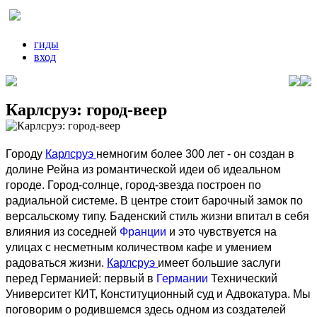
гиды
вход
Карлсруэ: город-веер
Городу
Карлсруэ
немногим более 300 лет - он создан в
долине Рейна из романтической идеи об идеальном
городе. Город-солнце, город-звезда построен по
радиальной системе. В центре стоит барочный замок по
версальскому типу. Баденский стиль жизни впитал в себя
влияния из соседней
Франции
и это чувствуется на
улицах с несметным количеством кафе и умением
радоваться жизни.
Карлсруэ
имеет большие заслуги
перед Германией: первый в
Германии
Технический
Университет КИТ, Конституционный суд и Адвокатура. Мы
поговорим о родившемся здесь одном из создателей