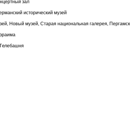
онцертный зал
Германский исторический музей
зей, Новый музей, Старая национальная галерея, Пергамск
Эфраима
 Tелебашня