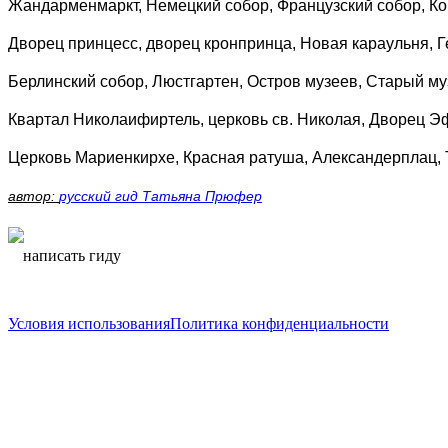
Жандарменмаркт, Немецкий собор, Французский собор, К
Дворец принцесс, дворец кронпринца, Новая караульня, 
Берлинский собор, Люстгартен, Остров музеев, Старый му
Квартал Николаифиртель, церковь св. Николая, Дворец 
Церковь Мариенкирхе, Красная ратуша, Александерплац,
автор:
русский гид Татьяна Прюфер
написать гиду
написать гиду
Условия использования
Политика конфиденциальности