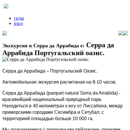
гиды
вход
Серра да
Экскурсия в Серра да Аррабида е:
Аррабида Португальский оазис.
Серра да Аррабида – Португальский Оазис.
Автомобильная экскурсия расчитаная на 8-10 часов.
Серра да Аррабида (parquet natural Serra da Arrabida) -
красивейший национальный природный парк.
Находиться в 40 километрах к югу от Лиссабона, между
приморскими городами Сесимбра и Сетубал, с
территорией площадью больше 10 000 га.
Мы познакомимся с природными пейзажами, проедем