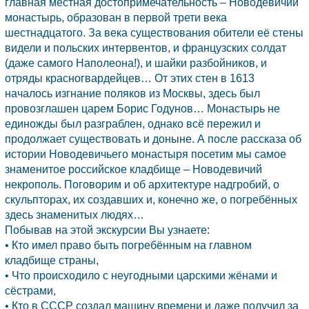
главная местная достопримечательность –
Новодевичий
монастырь,
образован в первой трети века
шестнадцатого. За века существования обители её стены
видели и польских интервентов, и французских солдат
(даже самого Наполеона!), и шайки разбойников, и
отряды красногвардейцев… От этих стен в 1613
началось изгнание поляков из
Москвы,
здесь был
провозглашен царем Борис Годунов… Монастырь не
единожды был разграблен, однако всё пережил и
продолжает существовать и доныне. А после рассказа об
истории Новодевичьего монастыря посетим мы самое
знаменитое российское кладбище – Новодевичий
некрополь. Поговорим и об архитектуре надгробий, о
скульпторах, их создавших и, конечно же, о погребённых
здесь знаменитых людях…
Побывав на этой экскурсии Вы узнаете:
• Кто имел право быть погребённым на главном
кладбище страны,
• Что происходило с неугодными царскими жёнами и
сёстрами,
• Кто в СССР создал машину времени и даже получил за