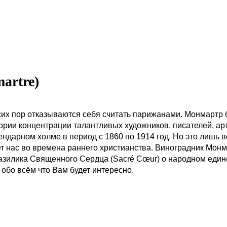
artre)
 сих пор отказываются себя считать парижанами. Монмартр
рии концентрации талантливых художников, писателей, арт
ндарном холме в период с 1860 по 1914 год. Но это лишь 
ет нас во времена раннего христианства. Виноградник Мон
азилика Священного Сердца (Sacré Cœur) о народном един
о обо всём что Вам будет интересно.