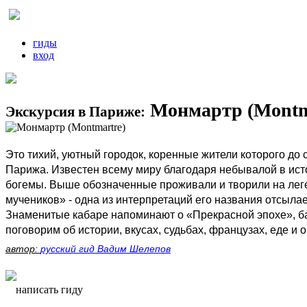
гиды
вход
Монмартр (Montm
Экскурсия в Париже:
Это тихий, уютный городок, коренные жители которого до
Парижа. Известен всему миру благодаря небывалой в исто
богемы. Выше обозначенные проживали и творили на леге
мучеников» - одна из интерпретаций его названия отсыла
Знаменитые кабаре напоминают о «Прекрасной эпохе», б
поговорим об истории, вкусах, судьбах, французах, еде и 
автор:
русский гид Вадим Шелепов
написать гиду