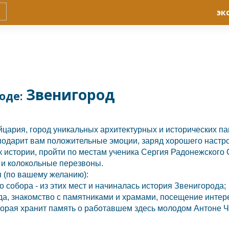
эк
Звенигород
оде:
цария,
город уникальных архитектурных и исторических па
одарит вам положительные эмоции, заряд хорошего настр
к истории, пройти по местам ученика Сергия Радонежского
 и колокольные перезвоны.
я (по вашему желанию):
о собора - из этих мест и начиналась история Звенигорода;
ода, знакомство с памятниками и храмами, посещение инте
оторая хранит память о работавшем здесь молодом Антоне Ч