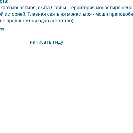
рта;
ого монастыря, скита Саввы. Территория монастыря небол
ой историей. Главная святыня монастыря - мощи преподоб
не предложит ни одно агентство)
ва
написать гиду