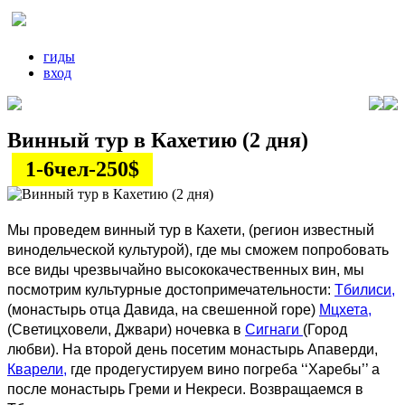
гиды
вход
Винный тур в Кахетию (2 дня)
1-6чел-250$
Мы проведем винный тур в Кахети, (регион известный
винодельческой культурой), где мы сможем попробовать
все виды чрезвычайно высококачественных вин, мы
посмотрим культурные достопримечательности:
Тбилиси,
(монастырь отца Давида, на свешенной горе)
Мцхета,
(Светицховели, Джвари) ночевка в
Сигнаги
(Город
любви). На второй день посетим монастырь Апаверди,
Кварели,
где продегустируем вино погреба ‘‘Харебы’’ а
после монастырь Греми и Некреси. Возвращаемся в