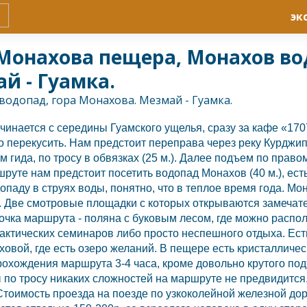
эк
Монахова пещера, Монахов во
й - Гуамка.
инается с середины Гуамского ущелья, сразу за кафе «170
о перекусить. Нам предстоит переправа через реку Курджип
 гида, по тросу в обвязках (25 м.). Далее подъем по правом
руте нам предстоит посетить водопад Монахов (40 м.), ест
опаду в струях воды, понятно, что в теплое время года. Мо
. Две смотровые площадки с которых открываются замечат
 точка маршрута - поляна с буковым лесом, где можно расп
актических семинаров либо просто неспешного отдыха. Ест
вой, где есть озеро желаний. В пещере есть кристалличес
рохождения маршрута 3-4 часа, кроме довольно крутого под
по тросу никаких сложностей на маршруте не предвидится.
 Стоимость проезда на поезде по узкоколейной железной дор