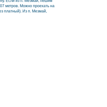
ну. Если из п.
Мезмай,
пешим
707 метров. Можно проехать на
ез платный). Из п.
Мезмай,