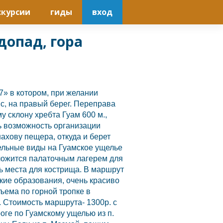
скурсии
гиды
вход
допад, гора
7» в котором, при желании
с, на правый берег. Переправа
у склону хребта Гуам 600 м.,
ь возможность организации
нахову пещера, откуда и берет
ельные виды на Гуамское ущелье
оложится палаточным лагерем для
ь места для кострища. В маршрут
кие образования, очень красиво
ъема по горной тропке в
 Стоимость маршрута- 1300р. с
оге по Гуамскому ущелью из п.