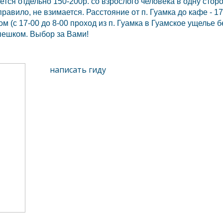
тся отдельно 150-200р. со взрослого человека в одну сторо
правило, не взимается. Расстояние от п.
Гуамка
до кафе - 1
м (c 17-00 до 8-00 проход из п.
Гуамка
в Гуамское ущелье б
 пешком. Выбор за Вами!
написать гиду