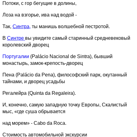
Потоки, с гор бегущие в долины,
Лоза на взгорье, ива над водой -
Так,
Синтра,
ты манишь волшебной пестротой.
В
Синтре
вы увидите самый старинный средневековый
королевский дворец
Португалии
(Palácio Nacional de Sintra), бывший
монастырь, замок-крепость-дворец
Пена (Palácio da Pena), философский парк, окутанный
тайнами, и дворец усадьбы
Регалейра (Quinta da Regaleira).
И, конечно, самую западную точку Европы, Скалистый
мыс, «где суша обрывается
над морем» - Cabo da Roca.
Стоимость автомобильной экскурсии