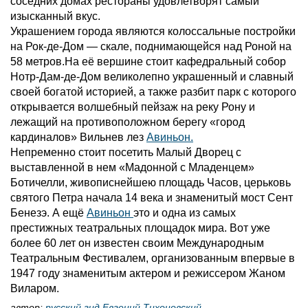
соседних домах рестораны удовлетворят самый
изысканный вкус.
Украшениeм города являются колоссальные постройки
на Рок-де-Дом — скале, поднимающейся над Роной на
58 метров.На её вершине стоит кафедральный собор
Нотр-Дам-де-Дом великолепно украшенный и славный
своей богатой историей, а также разбит парк с которого
открывается волшебный пейзаж на реку Рону и
лежащий на противоположном берегу «город
кардиналов» Вильнев лез
Авиньон.
Непременно стоит посетить Малый Дворец с
выставленной в нем «Мадонной с Младенцем»
Ботичелли, живописнейшею площадь Часов, церьковь
святого Петра начала 14 века и знаменитый мост Сент
Бенезэ. А ещё
Авиньон
это и одна из самых
престижных театральных площадок мира. Вот уже
более 60 лет он известен своим Международным
Театральным Фестивалем, организованным впервые в
1947 году знаменитым актером и режиссером Жаном
Виларом.
автор:
русский гид Евгений Тихоновский