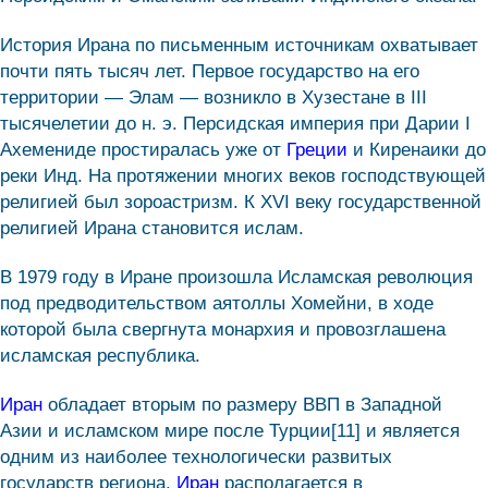
История Ирана по письменным источникам охватывает
почти пять тысяч лет. Первое государство на его
территории — Элам — возникло в Хузестане в III
тысячелетии до н. э. Персидская империя при Дарии I
Ахемениде простиралась уже от
Греции
и Киренаики до
реки Инд. На протяжении многих веков господствующей
религией был зороастризм. К XVI веку государственной
религией Ирана становится ислам.
В 1979 году в Иране произошла Исламская революция
под предводительством аятоллы Хомейни, в ходе
которой была свергнута монархия и провозглашена
исламская республика.
Иран
обладает вторым по размеру ВВП в Западной
Азии и исламском мире после Турции[11] и является
одним из наиболее технологически развитых
государств региона.
Иран
располагается в