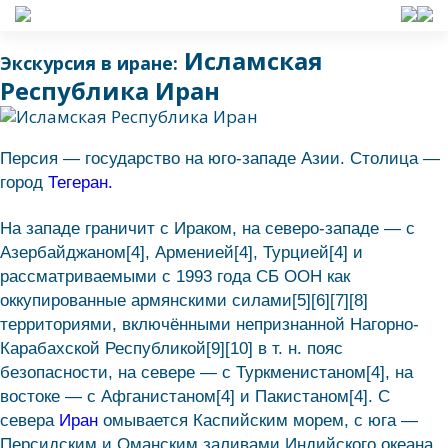
Исламская
Экскурсия в иране:
Республика Иран
Персия — государство на юго-западе Азии. Столица —
город
Тегеран.
На западе граничит с Ираком, на северо-западе — с
Азербайджаном[4], Арменией[4], Турцией[4] и
рассматриваемыми с 1993 года СБ ООН как
оккупированные армянскими силами[5][6][7][8]
территориями, включёнными непризнанной Нагорно-
Карабахской Республикой[9][10] в т. н. пояс
безопасности, на севере — с Туркменистаном[4], на
востоке — с Афганистаном[4] и Пакистаном[4]. С
севера
Иран
омывается Каспийским морем, с юга —
Персидским и Оманским заливами Индийского океана.