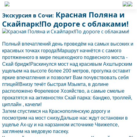
Красная Поляна и
Экскурсия в Сочи:
Скайпарк!По дороге с облаками!
Полный впечатлений день проведём на самых высоких и
красивых точках города!Маршрут начнётся с самого
протяженного в мире пешеходного подвесного моста -
Скай бридж!Раскинулся мост над красивым Ахштырским
ущельем на высоте более 200 метров, прогулка оставит
яркие впечатления и позволит Вам почувствовать себя
птицей!Внизу течёт быстрая Мзымта, в долине
расположено Форелевое Хозяйство, а самые смелые
прокатятся на активностях Скай парка: банджо, троллей,
циплайн , качели!
Затем спустимся на Краснополянскую дорогу и
посмотрим на мост снизу.Дальше нас ждут остановки в
ущелье Ах-цу и на нарзанном источнике Чвижепсе,
заглянем на медовую пасеку.