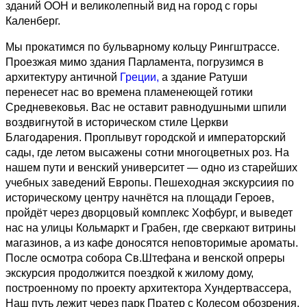
зданий ООН и великолепный вид на город с горы
Каленберг.
Мы прокатимся по бульварному кольцу Рингштрассе.
Проезжая мимо здания Парламента, погрузимся в
архитектуру античной
Греции,
а здание Ратуши
перенесет нас во времена пламенеющей готики
Средневековья. Вас не оставит равнодушными шпили
воздвигнутой в историческом стиле Церкви
Благодарения. Проплывут городской и императорский
сады, где летом высажены сотни многоцветных роз. На
нашем пути и венский университет — одно из старейших
учебных заведений Европы. Пешеходная экскурсиия по
историческому центру начнётся на площади Героев,
пройдёт через дворцовый комплекс Хофбург, и выведет
нас на улицы Кольмаркт и Грабен, где сверкают витрины
магазинов, а из кафе доносятся неповторимые ароматы.
После осмотра собора Св.Штефана и венской опреры
экскурсия продолжится поездкой к жилому дому,
построенному по проекту архитектора Хундертвассера,
Наш путь лежит через парк Пратер с Колесом обозрения.