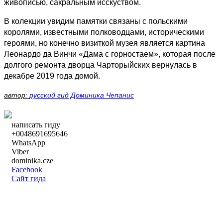
живописью, сакральным исскуством.
В колекции увидим памятки связаны с польскими
королями, известными полководцами, историческими
героями, но конечно визиткой музея является картина
Леонардо да Винчи «Дама с горностаем», которая после
долгого ремонта дворца Чарторыйских вернулась в
декабре 2019 года домой.
автор:
русский гид Доминика Чепанис
написать гиду
+0048691695646
WhatsApp
Viber
dominika.cze
Facebook
Сайт гида
написать гиду