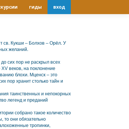
скурсии
гиды
вход
ит св. Кукши –
Болхов
–
Орёл.
У
нных желаний.
 до сих пор не раскрыл всех
– XV веков, на поклонение
ыванию блохи.
Мценск
– это
их пор хранит столько тайн и
вания таинственных и непокорных
тво легенд и преданий
итории собрано такое количество
, то они обязательно
малохоженные тропинки,