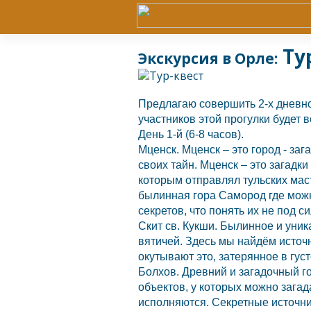
Ту
Экскурсия в Орле:
Предлагаю совершить 2-х дневн
участников этой прогулки будет
День 1-й (6-8 часов).
Мценск.
Мценск
– это город - за
своих тайн.
Мценск
– это загадк
которым отправлял тульских мас
былинная гора Самород где можн
секретов, что понять их не под 
Скит св. Кукши. Былинное и уник
вятичей. Здесь мы найдём источ
окутывают это, затерянное в густ
Болхов.
Древний и загадочный го
объектов, у которых можно загад
исполняются. Секретные источни