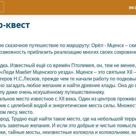
эк
р-квест
ое сказочное путешествие по маршруту:
Орёл
-
Мценск
– ск
 возможность приблизить реализацию многих своих сокрове
гадка. Известный ещё со времён Птолемея, он, тем не менее,
и «Леди Макбет Мценского уезда».
Мценск
– это святыни XII 
теров Н.С.Лесков, прежде чем те начали работу по подков
о загадать любое желание и найти древние клады. Она до с
силу даже очень искушённому путешественнику.
альное место известное с XII века. Один из центров прожи
ник с целебной водой и энергетические места силы. Множес
ом лесу, место.
род. Трудно ещё найти такое место, где на небольшой терр
ать заветные желания. И если это добрые и чистые помыслы
ки, тайные мосты, неизвестные колокола и колокольчики, 