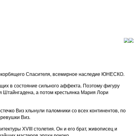
ре Скорбящего Спасителя, всемирное наследие ЮНЕСКО.
ющих в состояние сильного аффекта. Поэтому фигуру
я Штайнгадена, а потом крестьянка Мария Лори
стечко Виз хлынули паломники со всех континентов, по
еревушки Виз.
ктуры XVIII столетия. Он и его брат, живописец и
чайших мастеров эпохи рококо.