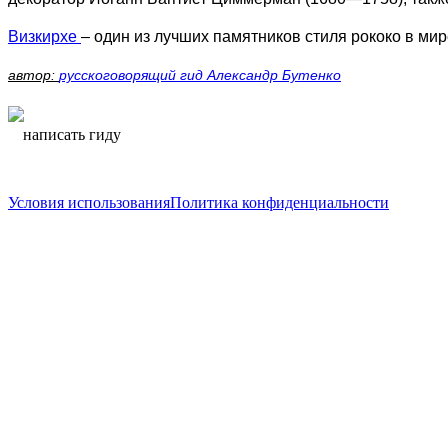
Визкирхе
– один из лучших памятников стиля рококо в мир
автор:
русскоговорящий гид Александр Бутенко
написать гиду
написать гиду
Условия использования
Политика конфиденциальности