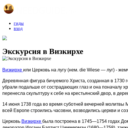
гиды
вход
Экскурсия в Визкирхе
Визкирхе
или Церковь на лугу (нем. die Wiese — луг) - 
Деревянная фигура бичуемого Христа, созданная в 1730 
убрали подальше от сострадающих глаз и она поначалу х
перенесла скульптуру к себе на крестьянский двор, в дере
14 июня 1738 года во время суботней вечерней молитвы М
всей Европе строились часовни, возводились церкви и с
Церковь
Визкирхе
была построена в 1745—1754 годах Дом
декоратор Иоганн Баптист Циммерман (1680—1758), такж