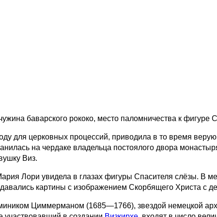
жемчужина баварского рококо, место паломничества к фигу
году для церковных процессий, приводила в то время веру
ранилась на чердаке владельца постоялого двора монастыр
вушку Виз.
ария Лори увидела в глазах фигуры Спасителя слёзы. В ме
оздавались картины с изображением Скорбящего Христа с д
иником Циммерманом (1685—1766), звездой немецкой архите
е участвовавший в создании
Визкирхе,
входят в число вели