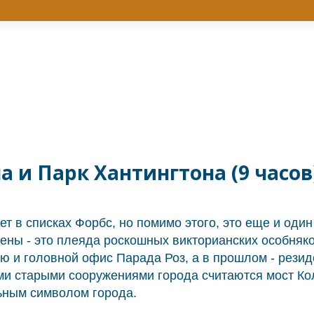
 и Парк Хантингтона (9 часов
ет в списках Форбс, но помимо этого, это еще и оди
дены - это плеяда роскошных викторианских особня
ю и головной офис Парада Роз, а в прошлом - рези
и старыми сооружениями города считаются мост Коло
ьным символом города.