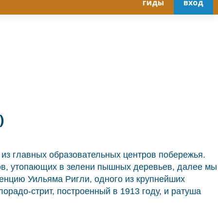
гиды
вход
)
н из главных образовательных центров побережья.
ков, утопающих в зелени пышных деревьев, далее мы
денцию Уильяма Ригли, одного из крупнейших
радо-стрит, построенный в 1913 году, и ратуша