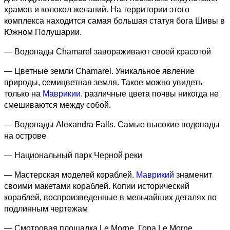
храмов и колокол желаний. На территории этого
комплекса находится самая большая статуя бога Шивы в
Южном Полушарии.
— Водопады Chamarel завораживают своей красотой
— Цветные земли Chamarel. Уникальное явление
природы, семицветная земля. Такое можно увидеть
только на
Маврикии.
различные цвета почвы никогда не
смешиваются между собой.
— Водопады Alexandra Falls. Самые высокие водопады
на острове
— Национальный парк Черной реки
— Мастерская моделей кораблей.
Маврикий
знаменит
своими макетами кораблей. Копии исторический
кораблей, воспроизведенные в мельчайших деталях по
подлинным чертежам
— Смотровая площадка Le Morne. Гора Le Morne