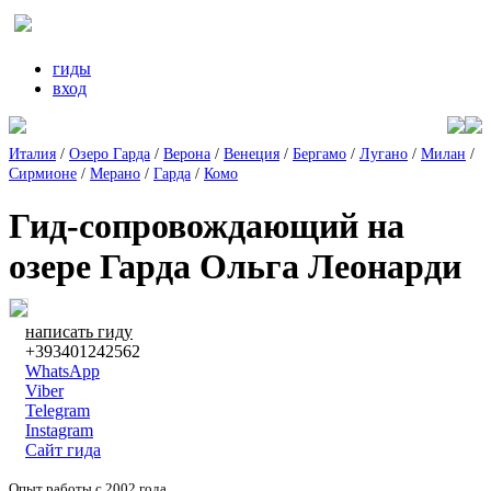
гиды
вход
Италия
/
Озеро Гарда
/
Верона
/
Венеция
/
Бергамо
/
Лугано
/
Милан
/
Сирмионе
/
Мерано
/
Гарда
/
Комо
Гид-сопровождающий на
озере Гарда Ольга Леонарди
написать гиду
+393401242562
WhatsApp
Viber
Telegram
Instagram
Сайт гида
Опыт работы с 2002 года