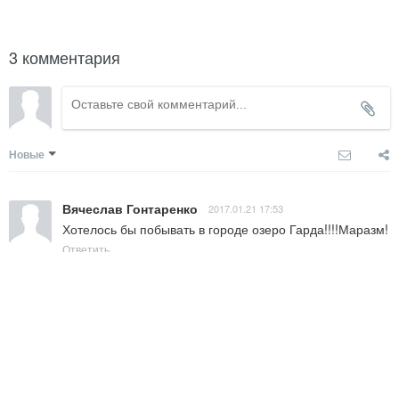
3 комментария
Новые
Вячеслав Гонтаренко
2017.01.21 17:53
Хотелось бы побывать в городе озеро Гарда!!!!Маразм!
Ответить
Ирина Крюкова-Геппо
2015.02.04 20:34
Я не стала бы рекомендовать иметь дело с  Ольгой 
,т.к. на своем опыте убедилась,что прежде чем  начать 
с ней общаться , надо спросить у нее сколько стоит 
поговорить и попить с ней кофе.Этот человек очень 
высокого о себе мнения.