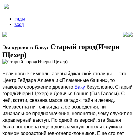
гиды
вход
Старый город(Ичери
Экскурсия в Баку:
Щехер)
Если новые символы азербайджанской столицы — это
Центр Гейдара Алиева и «Пламенные башни», то
знаковое сооружение древнего
Баку,
безусловно, Старый
город(Ичери Щехер) и Девичья башня (Гыз Галасы). С
ней, кстати, связана масса загадок, тайн и легенд.
Неизвестна ни точная дата ее возведения, ни
изначальное предназначение, непонятно, чему служит ее
характерный выступ. По одной из версий, эта башня
была построена еще в доисламскую эпоху и служила
храмом зороастрийцев-огнепоклонников. Еще сто лет