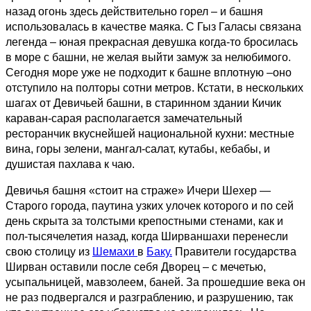
назад огонь здесь действительно горел – и башня
использовалась в качестве маяка. С Гыз Галасы связана
легенда – юная прекрасная девушка когда-то бросилась
в море с башни, не желая выйти замуж за нелюбимого.
Сегодня море уже не подходит к башне вплотную –оно
отступило на полторы сотни метров. Кстати, в нескольких
шагах от Девичьей башни, в старинном здании Кичик
караван-сарая располагается замечательный
ресторанчик вкуснейшей национальной кухни: местные
вина, горы зелени, мангал-салат, кутабы, кебабы, и
душистая пахлава к чаю.
Девичья башня «стоит на страже» Ичери Шехер —
Старого города, паутина узких улочек которого и по сей
день скрыта за толстыми крепостными стенами, как и
пол-тысячелетия назад, когда Ширваншахи перенесли
свою столицу из
Шемахи
в
Баку.
Правители государства
Ширван оставили после себя Дворец – с мечетью,
усыпальницей, мавзолеем, баней. За прошедшие века он
не раз подвергался и разграблению, и разрушению, так