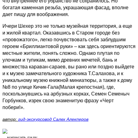
что внутреннее его убранство не сохранилось. Но
богатая каменная резьба, украшающая фасад, вполне
дает пищу для воображения.
Ичери Шехер это не только музейная территория, а еще
и жилой квартал. Оказавшись в Старом городе без
«провожатого», легко почувствовать себя заблудшим
героем «Бриллиантовой руки» – как здесь ориентируются
местные жители, понять сложно. Однако плутая по
улочкам и тупикам, мимо древних мечетей, бань и
множества караван-сараев, вы рано или поздно выйдете
и к музею замечательного художника Т.Салахова, и к
уникальному музею книжной миниатюры, а также к дому
№8 по улице Кичик-Гала(Малая крепостная), где,
поскользнувшись на арбузных корках, Семен Семеныч
Горбунков, изрек свою знаменитую фразу «Черт
побери!».
автор:
гид-экскурсовод Салех Алекперов
написать гиду